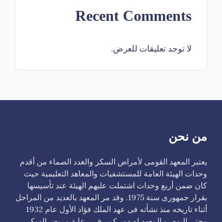
Recent Comments
لا توجد تعليقات للعرض.
من نحن
يعتبر المعهد القومى لأمراض السكر والغدد الصماء من أقدم
وحدات الهيئة العامة للمستشفيات والمعاهد التعليمية حيث
كان ضمن أربع وحدات اشتملت عليهم الهيئة عند تأسيسها
بقرار جمهورى سنة 1975. وقد مر المعهد بالعديد من المراحل
أثناء تاريخه منذ نشأته فى عهد الملك فؤاد الأول عام 1932
وحتى اليوم. و المعهد له دور كبير فى رعاية مريض السكر